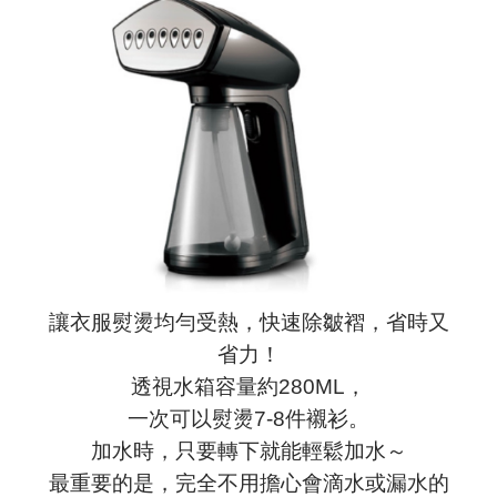
讓衣服熨燙均勻受熱，快速除皺褶，省時又
省力！
透視水箱容量約280ML，
一次可以熨燙7-8件襯衫。
加水時，只要轉下就能輕鬆加水～
最重要的是，完全不用擔心會滴水或漏水的