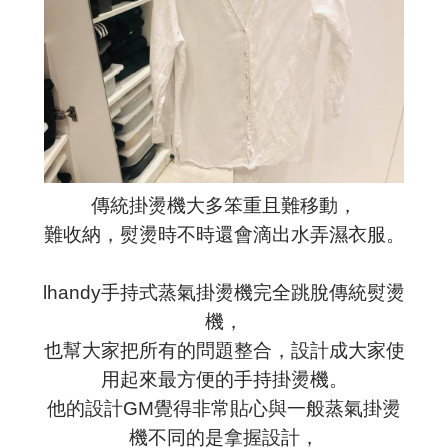
傳統掛燙機大多笨重且難移動，
難收納，熨燙時不時還會滴出水弄濕衣服。
lhandy手持式蒸氣掛燙機完全跳脫傳統熨燙
機，
也幫大家把所有的問題整合，設計成大家使
用起來最方便的手持掛燙機。
他的設計GM覺得非常貼心與一般蒸氣掛燙
機不同的是拿握設計，