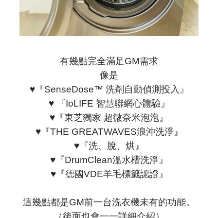
有幾點完全滿足GM需求
像是
♥『
SenseDose™
洗劑自動偵測投入
』
♥
『IoLIFE 智慧聯網心體驗』
♥
『東芝獨家 超微奈米泡泡』
♥
『THE GREATWAVES浪沖洗淨』
♥
『洗、脫、烘』
♥
『DrumClean溫水槽洗淨』
♥
『德國VDE羊毛標籤認證』
這幾點都是GM前一台洗衣機未有的功能。
（後面也會一一詳細介紹）