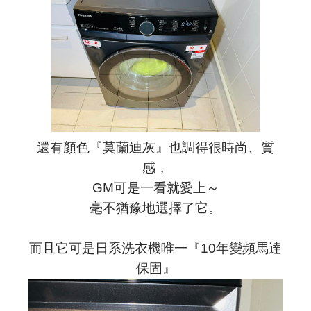
還有顏色『莫蘭迪灰』也調得很時尚、質
感，
GM可是一看就愛上～
毫不猶豫地選擇了它。
而且它可是日系洗衣機唯一『10年變頻馬達
保固』