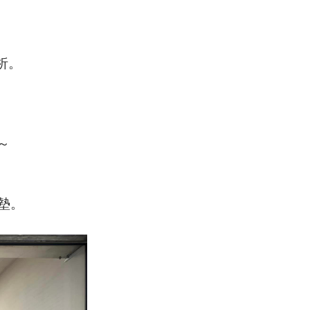
析。
～
墊。