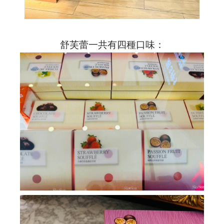
舒芙蕾一共有四種口味：