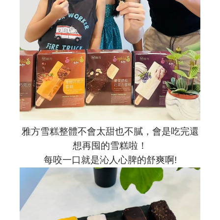
雅方雪糕整體不會太甜也不膩，會是吃完還
想再囤的雪糕啦！
每咬一口就是沁人心脾的舒爽啊!