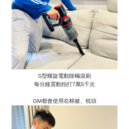
S型螺旋電動除蟎滾刷
每分鐘震動拍打7萬5千次
GM都會使用在棉被、枕頭