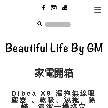
家電開箱
Dibea X9 濕拖無線吸
塵器 。乾吸、濕拖、除
蟎、清潔一機搞定