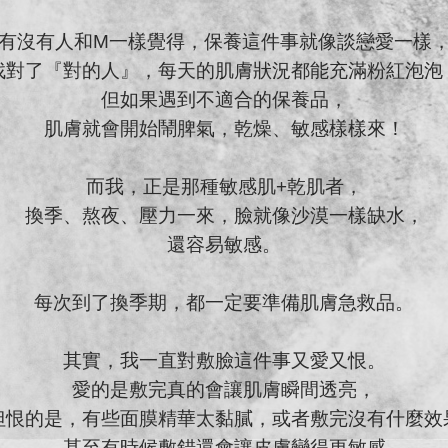
有沒有人和M一樣覺得，保養這件事就像談戀愛一樣
找對了『對的人』，每天的肌膚狀況都能充滿粉紅泡泡
但如果遇到不適合的保養品，
肌膚就會開始鬧脾氣，乾燥、敏感樣樣來！
而我，正是那種敏感肌+乾肌者，
換季、熬夜、壓力一來，臉就像沙漠一樣缺水，
還容易敏感。
每次到了換季期，都一定要準備肌膚急救品。
其實，我一直對敷臉這件事又愛又恨。
愛的是敷完真的會讓肌膚瞬間透亮，
但恨的是，有些面膜精華太黏膩，或者敷完沒有什麼效
，甚至有時候敷錯還會讓皮膚變得更敏感。