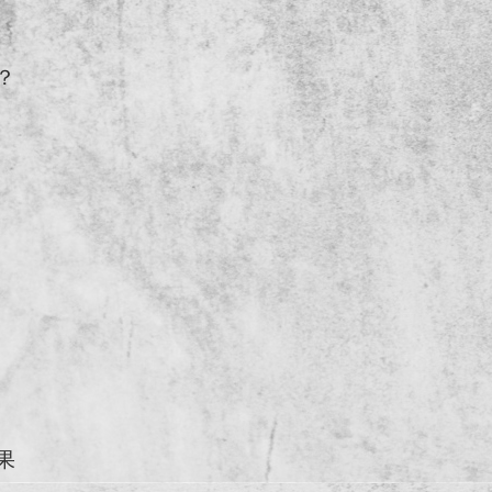
，
？
果