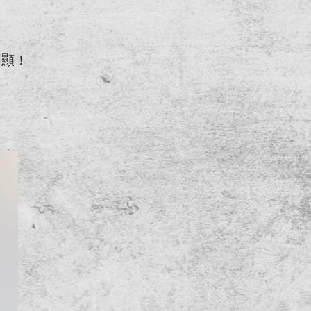
！
明顯！
，