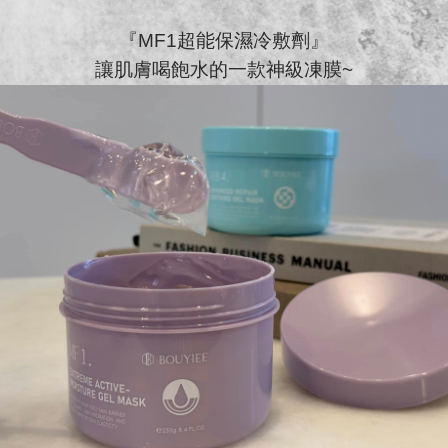
『MF1超能保濕冷敷劑』
讓肌膚喝飽水的一款神級凍膜~