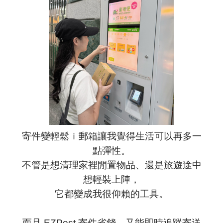
寄件變輕鬆ｉ郵箱讓我覺得生活可以再多一
點彈性。
不管是想清理家裡閒置物品、還是旅遊途中
想輕裝上陣，
它都變成我很仰賴的工具。
而且 EZPost 寄件省錢、又能即時追蹤寄送