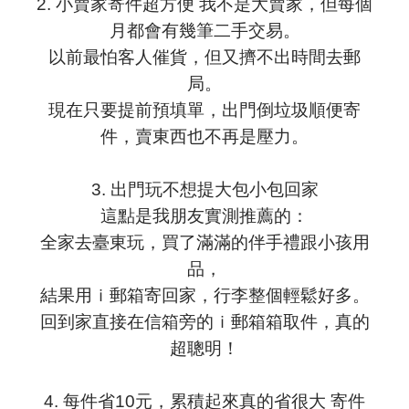
2. 小賣家寄件超方便 我不是大賣家，但每個
月都會有幾筆二手交易。
以前最怕客人催貨，但又擠不出時間去郵
局。
現在只要提前預填單，出門倒垃圾順便寄
件，賣東西也不再是壓力。
3. 出門玩不想提大包小包回家
這點是我朋友實測推薦的：
全家去臺東玩，買了滿滿的伴手禮跟小孩用
品，
結果用ｉ郵箱寄回家，行李整個輕鬆好多。
回到家直接在信箱旁的ｉ郵箱箱取件，真的
超聰明！
4. 每件省10元，累積起來真的省很大 寄件